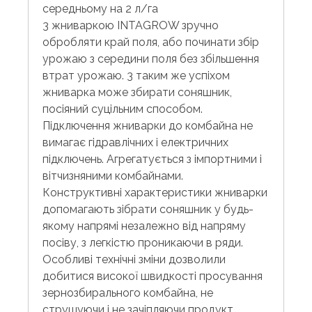
середньому на 2 л/га
3 жниваркою INTAGROW зручно
обробляти край поля, або починати збір
урожаю з середини поля без збільшення
втрат урожаю. 3 таким же успіхом
жниварка може збирати соняшник,
посіяний суцільним способом.
Підключення жниварки до комбайна не
вимагає гідравлічних і електричних
підключень. Агрегатується з імпортними і
вітчизняними комбайнами.
Конструктивні характеристики жниварки
допомагають зібрати соняшник у будь-
якому напрямі незалежно від напряму
посіву, з легкістю проникаючи в ряди.
Особливі технічні зміни дозволили
добитися високої швидкості просування
зернозбирального комбайна, не
струшуючи і не зачіпляючи продукт,