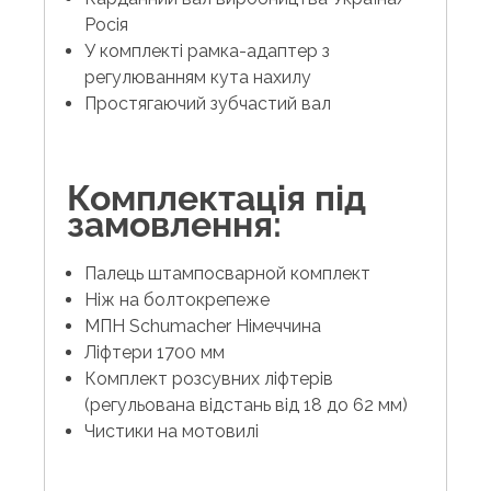
Росія
У комплекті рамка-адаптер з
регулюванням кута нахилу
Простягаючий зубчастий вал
Комплектація під
замовлення:
Палець штампосварной комплект
Ніж на болтокрепеже
МПН Schumacher Німеччина
Ліфтери 1700 мм
Комплект розсувних ліфтерів
(регульована відстань від 18 до 62 мм)
Чистики на мотовилі