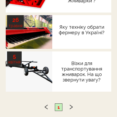
Жниварки ?
26
травня
Яку техніку обрати
фермеру в Україні?
5
квітня
Візки для
транспортування
жниварок. На що
звернути увагу?
1