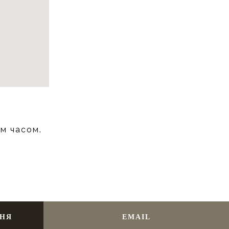
им часом.
ННЯ
EMAIL