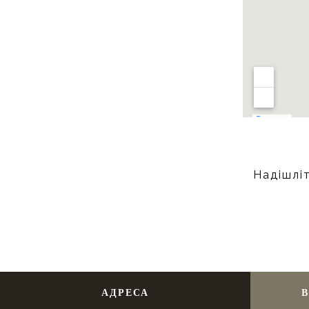
Надішліт
АДРЕСА
В