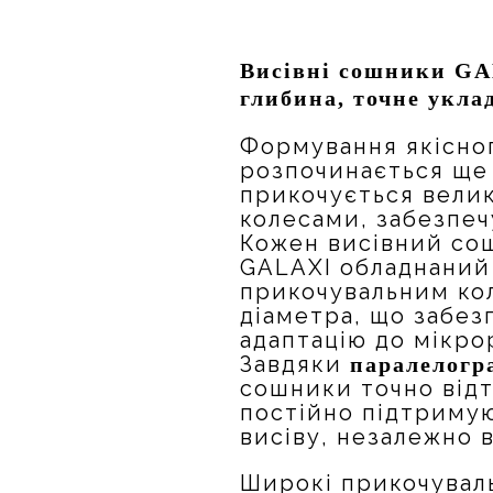
Висівні сошники GA
глибина, точне укла
Формування якісног
розпочинається ще 
прикочується вели
колесами, забезпеч
Кожен висівний со
GALAXI обладнани
прикочувальним ко
діаметра, що забез
адаптацію до мікро
Завдяки
паралелогра
сошники точно від
постійно підтримую
висіву, незалежно в
Широкі прикочуваль