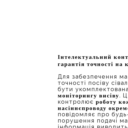
Інтелектуальний конт
гарантія точності на
Для забезпечення м
точності посіву сів
бути укомплектован
. 
моніторингу висіву
контролює
роботу ко
насіннєпроводу окрем
повідомляє про будь
порушення подачі ма
інформація виводитьс