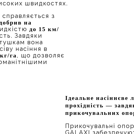
високих швидкостях.
о справляється з
 добрив на
видкістю
до 15 км/
ість. Завдяки
отушкам вона
іву насіння в
, що дозволяє
 кг/га
номанітнішими
Ідеальне насіннєве 
прохідність — завдя
прикочувальних опо
Прикочувальні опор
GALAXI забезпечую