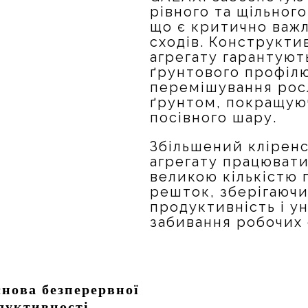
рівного та щільного
що є критично важ
сходів. Конструкти
агрегату гарантують
ґрунтового профіл
перемішування рос
ґрунтом, покращую
посівного шару.
Збільшений клірен
агрегату працювати 
великою кількістю 
решток, зберігаючи
продуктивність і 
забивання робочих 
нова безперервної
одуктивності