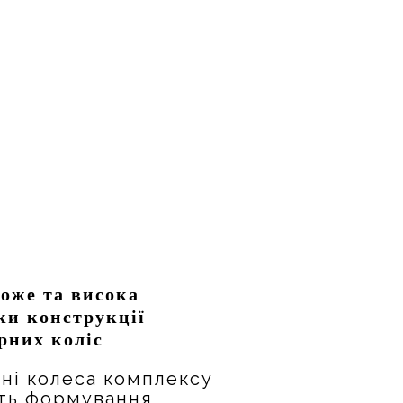
ложе та висока
ки конструкції
рних коліс
ні колеса комплексу
ть формування