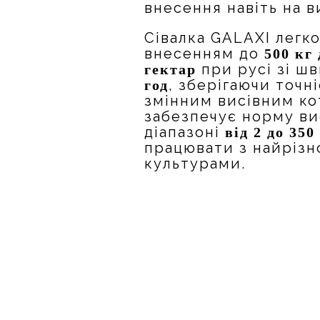
внесення навіть на 
Сівалка GALAXI легк
внесенням до
500 кг
при русі зі ш
гектар
, зберігаючи точн
год
змінним висівним к
забезпечує норму вис
діапазоні
від 2 до 350
працювати з найріз
культурами.