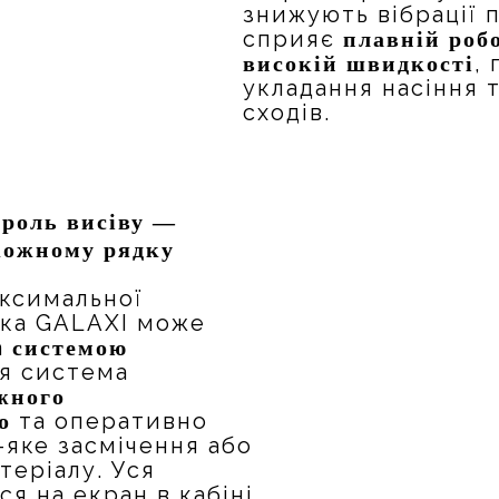
знижують вібрації п
сприяє
плавній робо
,
високій швидкості
укладання насіння 
сходів.
роль висіву —
 кожному рядку
аксимальної
алка GALAXI може
а
системою
Ця система
жного
та оперативно
о
-яке засмічення або
теріалу. Уся
я на екран в кабіні