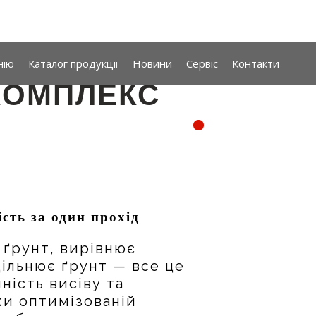
нію
Каталог продукції
Новини
Сервіс
Контакти
КОМПЛЕКС
.
ть за один прохід
 ґрунт, вирівнює
щільнює ґрунт — все це
ність висіву та
ки оптимізованій