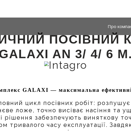
Про компа
ИЧНИЙ ПОСІВНИЙ 
GALAXI AN 3/ 4/ 6 М
мплекс GALAXI — максимальна ефективніс
повний цикл посівних робіт: розпушує
єве ложе, точно висіває насіння та у
ні рішення забезпечують виняткову точ
ом тривалого часу експлуатації. Завдя