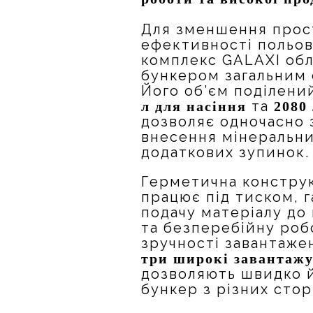
Для зменшення прос
ефективності польов
комплекс GALAXI об
бункером загальним
Його об’єм поділений
та
л для насіння
2080
дозволяє одночасно 
внесення мінеральни
додаткових зупинок.
Герметична конструк
працює під тиском, г
подачу матеріалу до 
та безперебійну роб
зручності завантаже
три широкі завантаж
дозволяють швидко й
бункер з різних стор