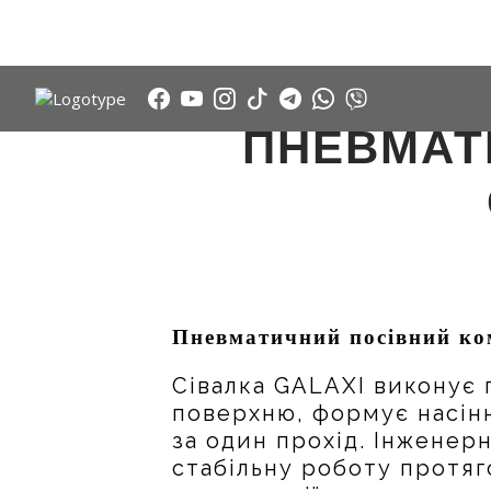
ПНЕВМАТ
Пневматичний посівний ко
Сівалка GALAXI виконує 
поверхню, формує насінн
за один прохід. Інженер
стабільну роботу протяг