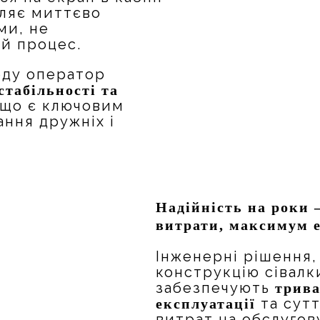
оляє миттєво
ми, не
й процес.
оду оператор
стабільності та
 що є ключовим
ння дружніх і
Надійність на роки 
витрати, максимум 
Інженерні рішення,
конструкцію сівалк
забезпечують
трива
та сут
експлуатації
витрат на обслугов