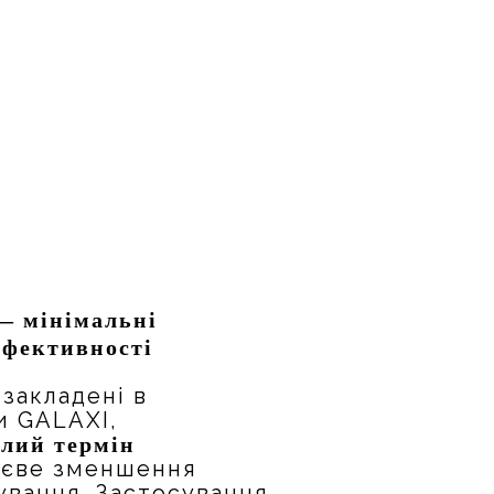
— мінімальні
ефективност
і
 закладені в
и GALAXI,
лий термін
тєве зменшення
ування. Застосування