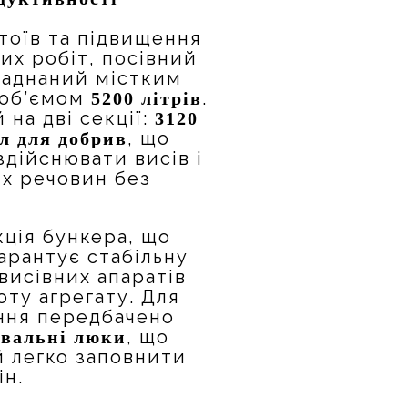
тоїв та підвищення
их робіт, посівний
ладнаний містким
 об’ємом
.
5200 літрів
 на дві секції:
3120
, що
 л для добрив
здійснювати висів і
х речовин без
ція бункера, що
арантує стабільну
висівних апаратів
оту агрегату. Для
ння передбачено
, що
увальні люки
 легко заповнити
ін.