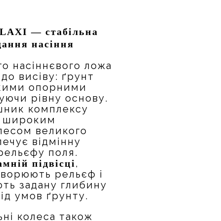
LAXI — стабільна
дання насіння
о насіннєвого ложа
до висіву: ґрунт
кими опорними
уючи рівну основу.
шник комплексу
й широким
лесом великого
печує відмінну
рельєфу поля.
,
мній підвісці
творюють рельєф і
ть задану глибину
ід умов ґрунту.
ні колеса також