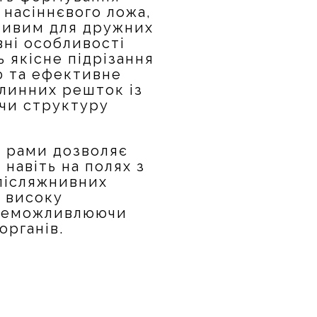
 насіннєвого ложа,
ливим для дружних
вні особливості
 якісне підрізання
ю та ефективне
линних решток із
чи структуру
с рами дозволяє
навіть на полях з
післяжнивних
 високу
унеможливлюючи
органів.