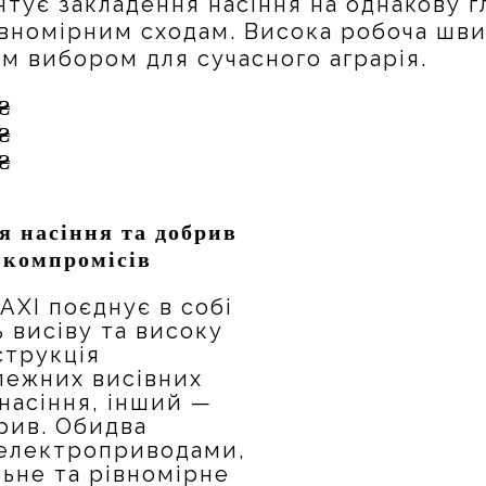
антує закладення насіння на однакову 
вномірним сходам. Висока робоча швид
м вибором для сучасного аграрія.
₴
₴
₴
я насіння та добрив
 компромісі
в
AXI поєднує в собі
 висіву та високу
струкція
лежних висівних
насіння, інший —
рив. Обидва
 електроприводами,
льне та рівномірне