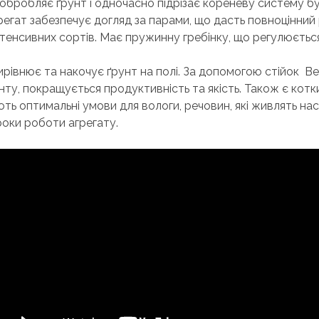
обробляє ґрунт і одночасно підрізає кореневу систему бу
регат забезпечує догляд за парами, що дасть повноцінни
нтенсивних сортів. Має пружинну гребінку, що регулюєтьс
рівнює та накочує ґрунт на полі. За допомогою стійок Be
ту, покращується продуктивність та якість. Також є котк
ь оптимальні умови для вологи, речовин, які живлять нас
роки роботи агрегату.