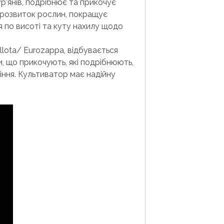
р'янів, подрібнює та прикочує
й розвиток рослин, покращує
я по висоті та куту нахилу щодо
llota/ Eurozappa, відбувається
и, що прикочують, які подрібнюють,
іння. Культиватор має надійну