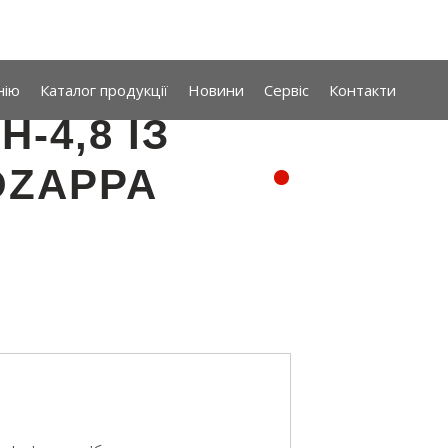
нію
Каталог продукції
Новини
Сервіс
Контакти
-4,8 ІЗ
OZAPPA