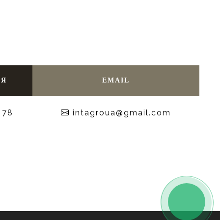
НЯ
EMAIL
 78
moc.liamg@auorgatni