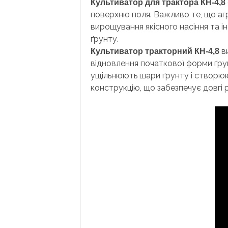
Культиватор для трактора КН-4,8
поверхню поля. Важливо те, що аг
вирощування якісного насіння та і
ґрунту.
ви
Культиватор тракторний КН-4,8
відновлення початкової форми ґрун
ущільнюють шари ґрунту і створюют
конструкцію, що забезпечує довгі 