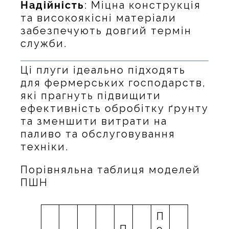
Надійність
: Міцна конструкція
та високоякісні матеріали
забезпечують довгий термін
служби.
Ці плуги ідеально підходять
для фермерських господарств,
які прагнуть підвищити
ефективність обробітку ґрунту
та зменшити витрати на
паливо та обслуговування
техніки.
Порівняльна таблиця моделей
ПШН
П
П
о