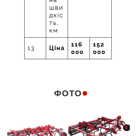
шви
дкіс
ть,
км
116
152
13
Ціна
000
000
ФОТО