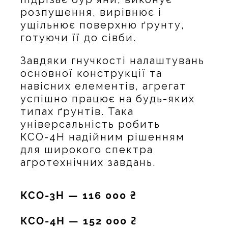
розпушення, вирівнює і
ущільнює поверхню ґрунту,
готуючи її до сівби.
Завдяки гнучкості налаштувань
основної конструкції та
навісних елементів, агрегат
успішно працює на будь-яких
типах ґрунтів. Така
універсальність робить
КСО-4Н надійним рішенням
для широкого спектра
агротехнічних завдань.
КСО-3Н — 116 000
₴
КСО-4Н — 152 000
₴