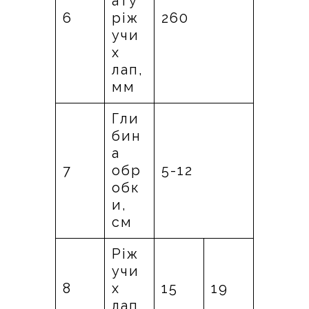
ату
6
ріж
260
учи
х
лап,
мм
Гли
бин
а
7
обр
5-12
обк
и,
см
Ріж
учи
8
х
15
19
лап,