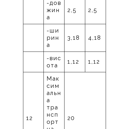
-дов
жин
2,5
2,5
а
-ши
рин
3,18
4,18
а
-вис
1,12
1,12
ота
Мак
сим
альн
а
тра
нсп
12
20
орт
на