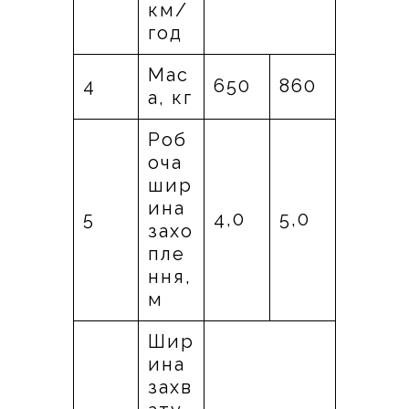
км/
год
Мас
4
650
860
а, кг
Роб
оча
шир
ина
5
4,0
5,0
захо
пле
ння,
м
Шир
ина
захв