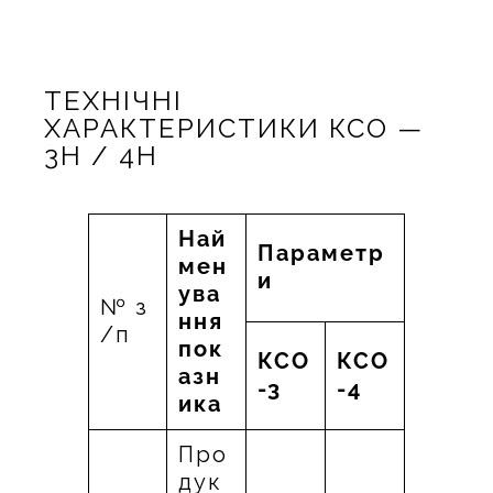
ТЕХНІЧНІ
ХАРАКТЕРИСТИКИ КСО —
3Н / 4Н
Най
Параметр
мен
и
ува
№ з
ння
/п
пок
КСО
КСО
азн
-3
-4
ика
Про
дук