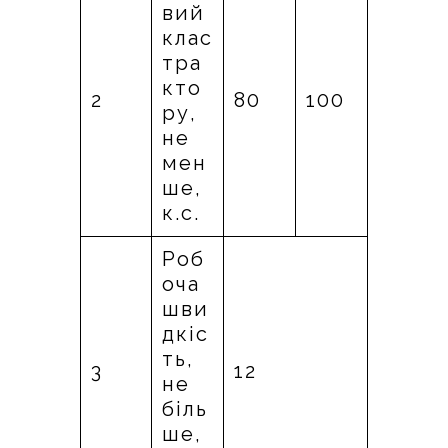
вий
клас
тра
кто
2
80
100
ру,
не
мен
ше,
к.с.
Роб
оча
шви
дкіс
ть,
3
12
не
біль
ше,