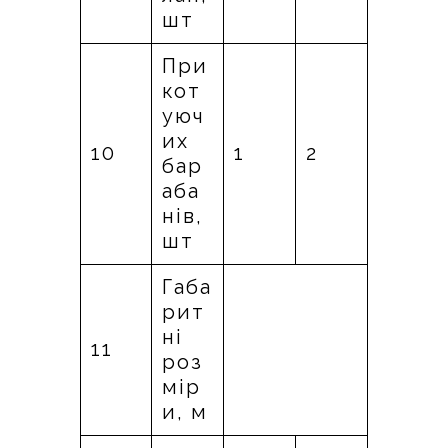
шт
При
кот
уюч
их
10
1
2
бар
аба
нів,
шт
Габа
рит
ні
11
роз
мір
и, м