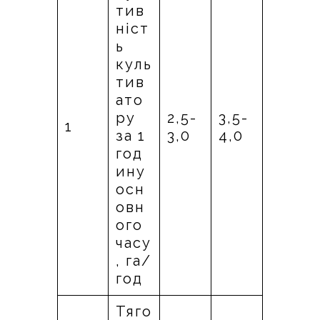
тив
ніст
ь
куль
тив
ато
ру
2,5-
3,5-
1
за 1
3,0
4,0
год
ину
осн
овн
ого
часу
, га/
год
Тяго