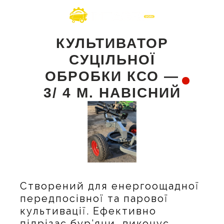
КУЛЬТИВАТОР
СУЦІЛЬНОЇ
ОБРОБКИ КСО —
3/ 4 М. НАВІСНИЙ
Cтворений для енергоощадної
передпосівної та парової
культивації. Ефективно
підрізає бур’яни, виконує