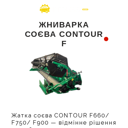
ЖНИВАРКА
СОЄВА СONTOUR
F
Жатка соєва СONTOUR F660/
F750/ F900 — відмінне рішення