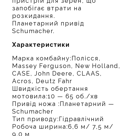
пристрій для зерен, що
запобігає втрати на
розкидання.
Планетарний привід
Schumacher.
Характеристики
Марка комбайну:Полісся,
Massey Ferguson, New Holland,
CASE, John Deere, CLAAS,
Acros, Deutz Fahr
Швидкість обертання
мотовила:10 — 65 об./хв
Привід ножа :Планетарний —
Schumacher
Тип приводу:Гідравлічний
Робоча ширина:6,6 м/ 7,5 м/
9,0 м