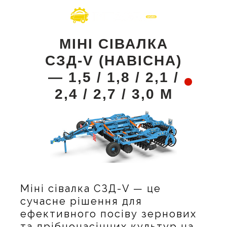
МІНІ СІВАЛКА
СЗД-V (НАВІСНА)
— 1,5 / 1,8 / 2,1 /
2,4 / 2,7 / 3,0 М
Міні сівалка СЗД-V — це
сучасне рішення для
ефективного посіву зернових
та дрібнонасінних культур на