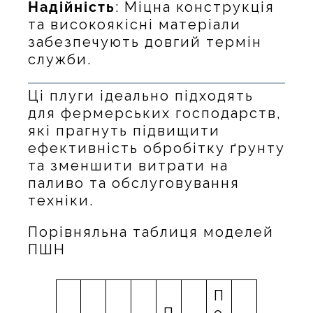
Надійність
: Міцна конструкція
та високоякісні матеріали
забезпечують довгий термін
служби.
Ці плуги ідеально підходять
для фермерських господарств,
які прагнуть підвищити
ефективність обробітку ґрунту
та зменшити витрати на
паливо та обслуговування
техніки.
Порівняльна таблиця моделей
ПШН
П
П
о