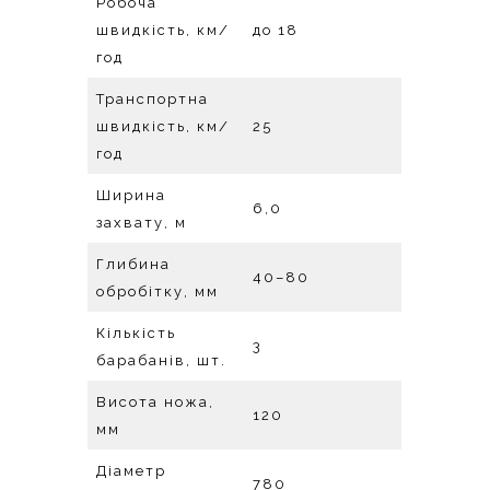
Робоча
швидкість, км/
до 18
год
Транспортна
швидкість, км/
25
год
Ширина
6,0
захвату, м
Глибина
40–80
обробітку, мм
Кількість
3
барабанів, шт.
Висота ножа,
120
мм
Діаметр
780