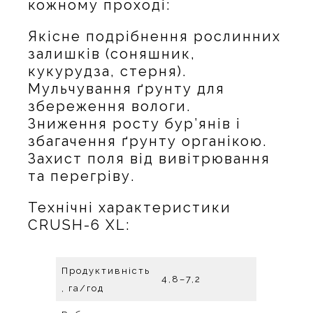
кожному проході:
Якісне подрібнення рослинних
залишків (соняшник,
кукурудза, стерня).
Мульчування ґрунту для
збереження вологи.
Зниження росту бур’янів і
збагачення ґрунту органікою.
Захист поля від вивітрювання
та перегріву.
Технічні характеристики
CRUSH-6 XL:
Продуктивність
4,8–7,2
, га/год