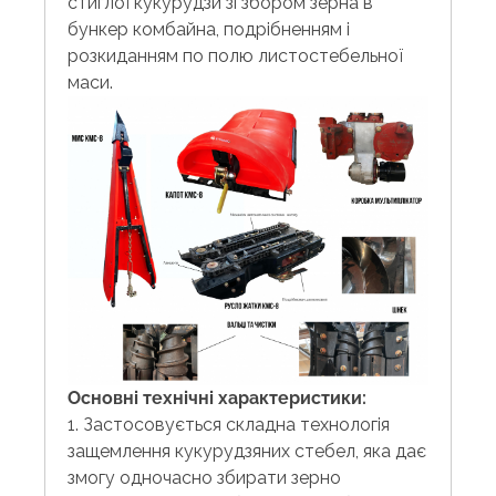
стиглої кукурудзи зі збором зерна в
бункер комбайна, подрібненням і
розкиданням по полю листостебельної
маси.
Основні технічні характеристики:
1. Застосовується складна технологія
защемлення кукурудзяних стебел, яка дає
змогу одночасно збирати зерно