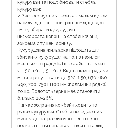
кукурудзи та подрібнювати стебла
кукурудзи;
2. Застосовується техніка з малим кутом
нахилу відносно поверхні землі, що дає
змогу збирати кукурудзяні
низькорозташовані на стеблі качани,
зокрема опущені донизу.
Кукурудзяна жниварка підходить для
збирання кукурудзи на полі з нахилом
менш як 10 градусів і врожайністю менш
як 150 ц/га (15 т/га). Відстань між рядами
можна регулювати до 520, 650, 670, 680,
690, 700, 750 і 1100 мм (подвійний ряд/з)
тощо. Вологість зерна має становити
близько 20-26%.
Під час збирання комбайн ходить по
рядах кукурудзи. Стебла передаються
мисом до направляючого гвинтового
носка, а потім направляються на вальці.