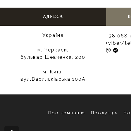
АДРЕСА
В
Україна
+38 068 
(viber/t
м. Черкаси,
бульвар Шевченка, 200
м. Київ,
вул.Васильківська 100А
Про компанію
Продукція
Но