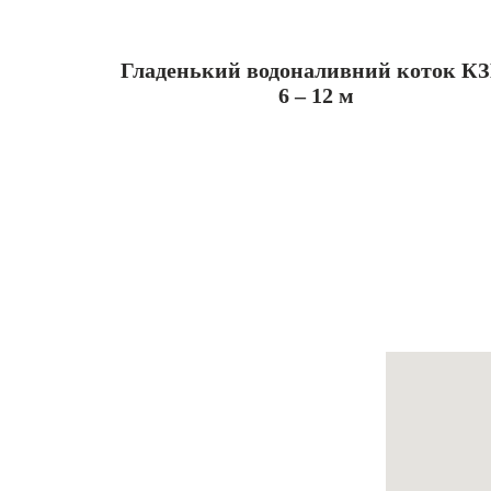
Гладенький водоналивний коток К
6 – 12 м