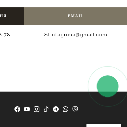
ННЯ
EMAIL
8 78
moc.liamg@auorgatni