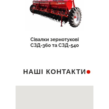
Сівалки зернотукові
СЗД-360 та СЗД-540
НАШІ КОНТАКТИ