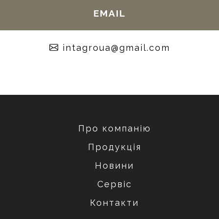
EMAIL
moc.liamg@auorgatni
Про компанію
Продукція
Новини
Сервіс
Контакти