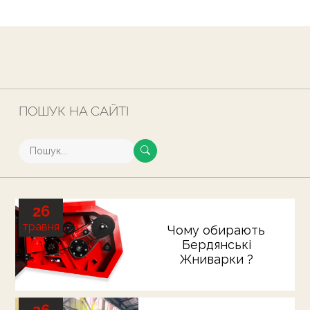
ПОШУК НА САЙТІ
26
травня
Чому обирають
Бердянські
Жниварки ?
26