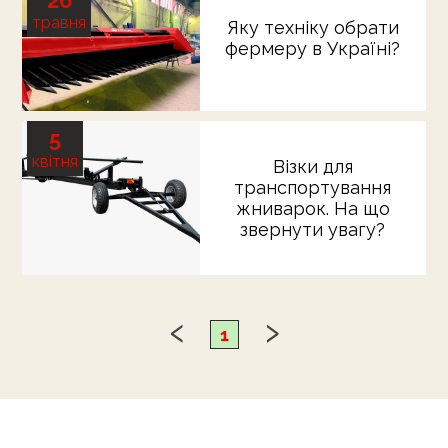
травня
Яку техніку обрати
фермеру в Україні?
5
квітня
Візки для
транспортування
жниварок. На що
звернути увагу?
1