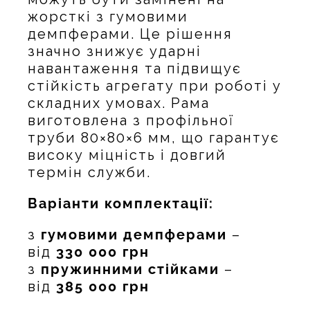
жорсткі з гумовими
демпферами. Це рішення
значно знижує ударні
навантаження та підвищує
стійкість агрегату при роботі у
складних умовах. Рама
виготовлена з профільної
труби 80×80×6 мм, що гарантує
високу міцність і довгий
термін служби.
Варіанти комплектації:
з
гумовими демпферами
–
від
330 000 грн
з
пружинними стійками
–
від
385 000 грн