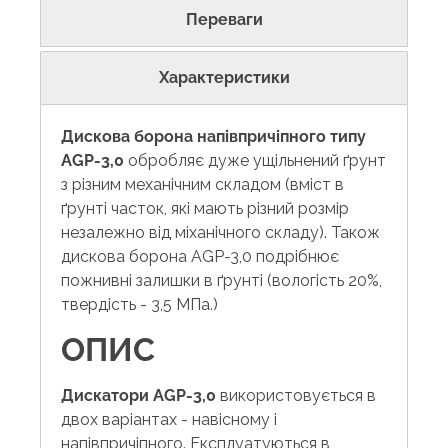
Переваги
Характеристики
Дискова борона напівпричіпного типу
AGP-3,0
обробляє дуже ущільнений ґрунт
з різним механічним складом (вміст в
ґрунті часток, які мають різний розмір
незалежно від міханічного складу). Також
дискова борона AGP-3,0 подрібнює
пожнивні залишки в ґрунті (вологість 20%,
твердість - 3,5 МПа.)
ОПИС
Дискатори AGP-3,0
використовується в
двох варіантах - навісному і
напівпричіпного. Експлуатуються в